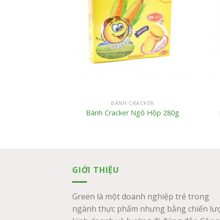
GIA CÔNG
BÁNH CRACKER
r Suker Khoai
Bánh Cracker Ngô Hộp 280g
GIỚI THIỆU
Green là một doanh nghiệp trẻ trong
ngành thực phẩm nhưng bằng chiến lư