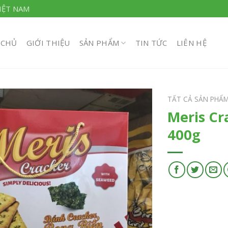
IỆT NAM
 CHỦ
GIỚI THIỆU
SẢN PHẨM
TIN TỨC
LIÊN HỆ
TẤT CẢ SẢN PHẨ
Meris Cr
400g